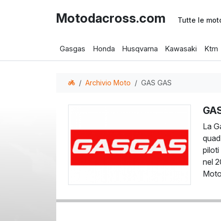
Motodacross.com
Tutte le mot
Gasgas
Honda
Husqvarna
Kawasaki
Ktm
Archivio Moto
GAS GAS
GA
La Ga
quad.
pilo
nel 2
Moto