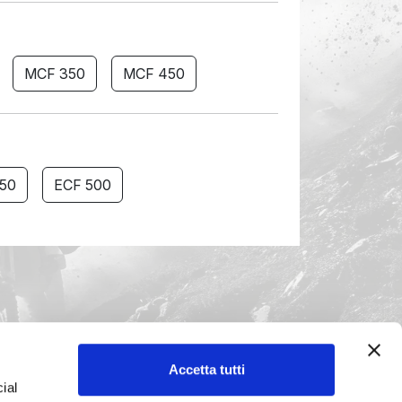
MCF 350
MCF 450
50
ECF 500
Accetta tutti
ial