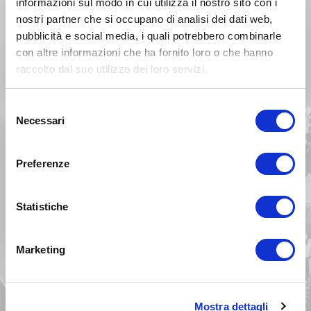
informazioni sul modo in cui utilizza il nostro sito con i
nostri partner che si occupano di analisi dei dati web,
Seleziona un modello cross
pubblicità e social media, i quali potrebbero combinarle
con altre informazioni che ha fornito loro o che hanno
KX 100
KX 125
KX 250
KX 400
raccolto dal suo utilizzo dei loro servizi.
KX 420
KX 450
KX 500
KX 60
Selezione
Necessari
del
KX 65
KX 80
KX 85
KXF 250
consenso
Preferenze
KXF 450
Statistiche
Seleziona un modello enduro
KLX 450R
Marketing
Mostra dettagli