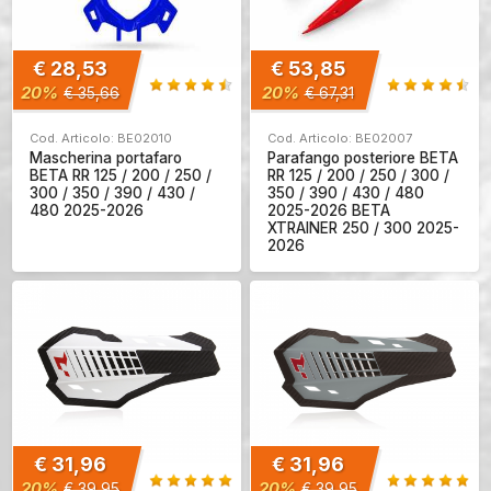
€ 28,53
€ 53,85
20%
20%
€ 35,66
€ 67,31
Cod. Articolo: BE02010
Cod. Articolo: BE02007
Mascherina portafaro
Parafango posteriore BETA
BETA RR 125 / 200 / 250 /
RR 125 / 200 / 250 / 300 /
300 / 350 / 390 / 430 /
350 / 390 / 430 / 480
480 2025-2026
2025-2026 BETA
XTRAINER 250 / 300 2025-
2026
€ 31,96
€ 31,96
20%
20%
€ 39,95
€ 39,95