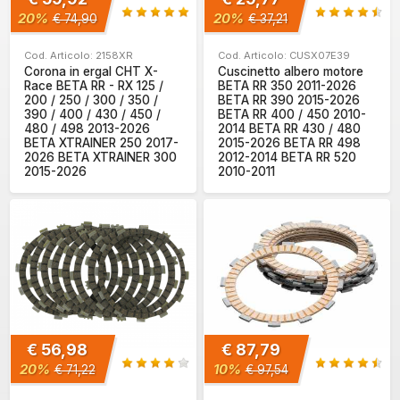
20%
20%
€ 74,90
€ 37,21
Cod. Articolo: 2158XR
Cod. Articolo: CUSX07E39
Corona in ergal CHT X-
Cuscinetto albero motore
Race BETA RR - RX 125 /
BETA RR 350 2011-2026
200 / 250 / 300 / 350 /
BETA RR 390 2015-2026
390 / 400 / 430 / 450 /
BETA RR 400 / 450 2010-
480 / 498 2013-2026
2014 BETA RR 430 / 480
BETA XTRAINER 250 2017-
2015-2026 BETA RR 498
2026 BETA XTRAINER 300
2012-2014 BETA RR 520
2015-2026
2010-2011
€ 56,98
€ 87,79
20%
10%
€ 71,22
€ 97,54