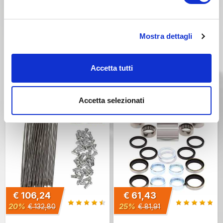
€ 32,61
€ 32,61
10%
10%
€ 36,23
€ 36,23
Mostra dettagli
Cod. Articolo: KITG-48K
Cod. Articolo: KITG-48Z
Kit Paraolio / Parapolvere
Kit Paraolio / Parapolvere
SKF forcella Kayaba BETA
SKF forcella ZF BETA RR
RR RACING - RACE 125 /
125 2018-2026 BETA RR
Accetta tutti
200 / 250 / 300 / 350 /
200 2019-2026 BETA RR
390 / 430 / 480 2020-
250 / 300 2015-2026 BETA
2026 BETA RX 250 / 300 /
RR 350 / 390 / 430 / 480
350 / 450 2023-2026
2015-2026
Accetta selezionati
€ 106,24
€ 61,43
20%
25%
€ 132,80
€ 81,91