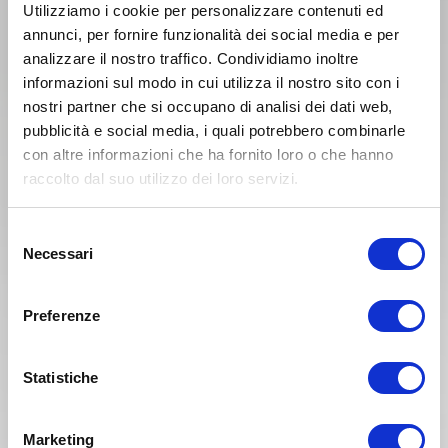
Utilizziamo i cookie per personalizzare contenuti ed
annunci, per fornire funzionalità dei social media e per
analizzare il nostro traffico. Condividiamo inoltre
informazioni sul modo in cui utilizza il nostro sito con i
€ 23,96
€ 30,04
nostri partner che si occupano di analisi dei dati web,
25%
25%
€ 31,95
€ 40,05
pubblicità e social media, i quali potrebbero combinarle
Cod. Articolo: 0021729
Cod. Articolo: 56-147
con altre informazioni che ha fornito loro o che hanno
Kit di montaggio paradisco
Kit paraoli / parapolvere
raccolto dal suo utilizzo dei loro servizi.
Acerbis BETA RR 125 / 200
forcella ZF BETA RR 125
/ 250 / 300 / 350 / 390 /
2018-2026 BETA RR 200
400 / 430 / 450 / 480 498
2019-2026 BETA RR 250 /
2013-2026 BETA RX 250 /
300 / 350 2013-2026 BETA
Selezione
300 / 350 / 450 2023-
RR 390 / 430 / 480 2015-
Necessari
del
2026
2026
consenso
Preferenze
Statistiche
Marketing