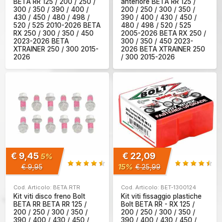
BETA RR 125 / 200 / 250 /
anteriore BETA RR 125 /
300 / 350 / 390 / 400 /
200 / 250 / 300 / 350 /
430 / 450 / 480 / 498 /
390 / 400 / 430 / 450 /
520 / 525 2010-2026 BETA
480 / 498 / 520 / 525
RX 250 / 300 / 350 / 450
2005-2026 BETA RX 250 /
2023-2026 BETA
300 / 350 / 450 2023-
XTRAINER 250 / 300 2015-
2026 BETA XTRAINER 250
2026
/ 300 2015-2026
€ 9,45
€ 22,09
5%
15%
€ 9,95
€ 25,99
Cod. Articolo: BETA.RTR
Cod. Articolo: BET-1300124
Kit viti disco freno Bolt
Kit viti fissaggio plastiche
BETA RR BETA RR 125 /
Bolt BETA RR - RX 125 /
200 / 250 / 300 / 350 /
200 / 250 / 300 / 350 /
390 / 400 / 430 / 450 /
390 / 400 / 430 / 450 /