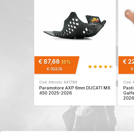
€ 87,68
€ 2
15%
€ 103,15
€
Cod. Articolo: AX1789
Cod. 
Paramotore AXP 6mm DUCATI MX
Pasti
450 2025-2026
Galf
2026