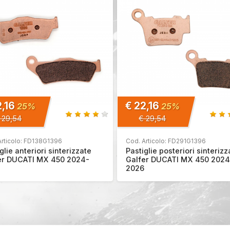
2,16
€ 22,16
25%
25%
 29,54
€ 29,54
Articolo: FD138G1396
Cod. Articolo: FD291G1396
glie anteriori sinterizzate
Pastiglie posteriori sinterizz
er DUCATI MX 450 2024-
Galfer DUCATI MX 450 2024
2026