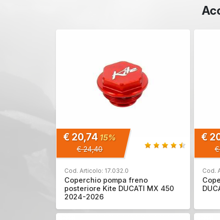
Acc
€ 20,74
€ 2
15%
€ 24,40
€
Cod. Articolo: 17.032.0
Cod. A
Coperchio pompa freno
Cope
posteriore Kite DUCATI MX 450
DUCA
2024-2026