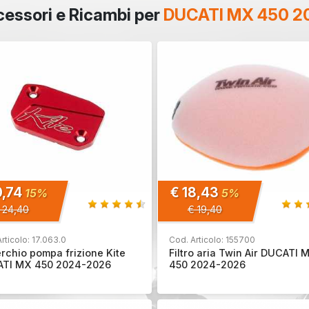
essori e Ricambi per
DUCATI MX 450 2
0,74
€ 18,43
15%
5%
 24,40
€ 19,40
rticolo: 17.063.0
Cod. Articolo: 155700
rchio pompa frizione Kite
Filtro aria Twin Air DUCATI 
TI MX 450 2024-2026
450 2024-2026