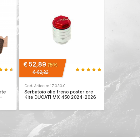
€ 52,89
15%
€ 62,22
Cod. Articolo: 17.030.0
ate
Serbatoio olio freno posteriore
-
Kite DUCATI MX 450 2024-2026