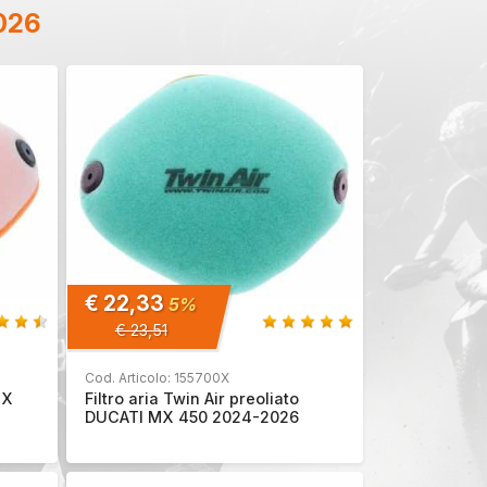
026
€ 22,33
5%
€ 23,51
Cod. Articolo: 155700X
MX
Filtro aria Twin Air preoliato
DUCATI MX 450 2024-2026