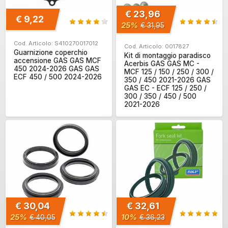
€ 23,96
€ 9,22
25%
€ 31,95
Cod. Articolo: S410270017012
Cod. Articolo: 0017827
Guarnizione coperchio
Kit di montaggio paradisco
accensione GAS GAS MCF
Acerbis GAS GAS MC -
450 2024-2026 GAS GAS
MCF 125 / 150 / 250 / 300 /
ECF 450 / 500 2024-2026
350 / 450 2021-2026 GAS
GAS EC - ECF 125 / 250 /
300 / 350 / 450 / 500
2021-2026
€ 30,04
€ 32,61
25%
10%
€ 40,05
€ 36,23