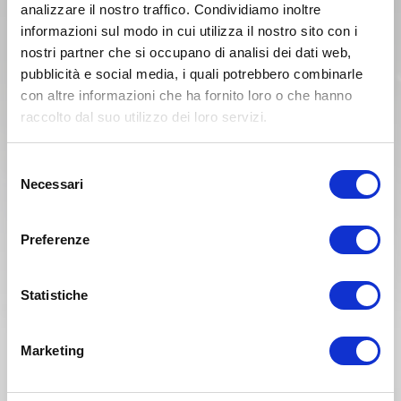
analizzare il nostro traffico. Condividiamo inoltre
GAS MCF 450 2024-2026
GA MC - MCF - EC - ECF
GAS GAS ECF 450 / 500
125 / 150 / 250 / 300 / 350
informazioni sul modo in cui utilizza il nostro sito con i
2024-2026
/ 450 / 500 2024-2026
nostri partner che si occupano di analisi dei dati web,
pubblicità e social media, i quali potrebbero combinarle
con altre informazioni che ha fornito loro o che hanno
raccolto dal suo utilizzo dei loro servizi.
Selezione
Necessari
del
consenso
€ 26,51
€ 22,16
Preferenze
20%
25%
€ 33,14
€ 29,54
Cod. Articolo: KT05014
Cod. Articolo: FD138G1396
Parasteli forcella GAS GAS
Pastiglie anteriori
Statistiche
MC - MCF - EC - ECF 125 /
sinterizzate Galfer GAS
150 / 250 / 300 / 350 / 450
GAS MC - MCF 85 / 125 /
/ 500 2024-2026
150 / 250 / 300 / 350 / 450
Marketing
2021-2026 GAS GAS EC
125 / 250 / 300 1996-1999
GAS GAS EC - ECF 125 /
250 / 300 / 350 / 450 /