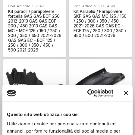
Cod. Articolo: 56-147
Cod. Articolo: KITG-48W
Kit paraoli / parapolvere
Kit Paraolio / Parapolvere
forcella GAS GAS ECF 250
SKF GAS GAS MC 125 / 150
2012-2013 GAS GAS ECF
/ 250 / 300 / 350 / 450
300 / 450 2013 GAS GAS
2021-2026 GAS GAS EC -
MC - MCF 125 / 150 / 250 /
ECF 125 / 250 / 300 / 350 /
300 / 350 / 450 2021-2026
450 / 500 2021-2026
GAS GAS EC - ECF 125 /
250 / 300 / 350 / 450 /
500 2021-2026
€ 67,46
€ 14,67
Questo sito web utilizza i cookie
25%
20%
€ 89,95
€ 18,34
Utilizziamo i cookie per personalizzare contenuti ed
Cod. Articolo: 0025445
Cod. Articolo: KT05016
annunci, per fornire funzionalità dei social media e per
Paramotore Acerbis GAS
Paraspruzzi per mono GAS