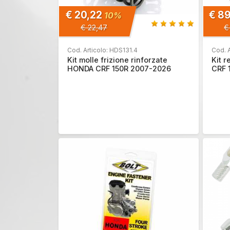
€ 20,22
€ 8
10%
€ 22,47
€
Cod. Articolo: HDS131.4
Cod. A
Kit molle frizione rinforzate
Kit 
HONDA CRF 150R 2007-2026
CRF 