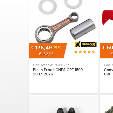
€ 138,49
€ 5
15%
€ 162,93
€
Cod. Articolo: PX03.1227
Cod. 
Biella Prox HONDA CRF 150R
Conv
2007-2026
CRF 