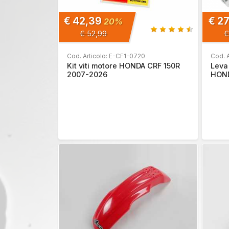
€ 42,39
€ 2
20%
€ 52,99
€
Cod. Articolo: E-CF1-0720
Cod. 
Kit viti motore HONDA CRF 150R
Leva 
2007-2026
HOND