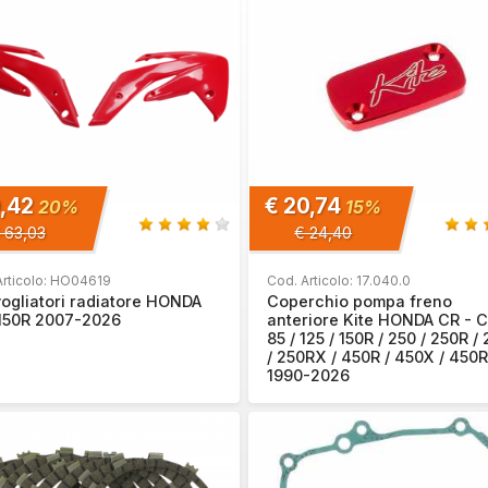
0,42
€ 20,74
20%
15%
 63,03
€ 24,40
Articolo: HO04619
Cod. Articolo: 17.040.0
ogliatori radiatore HONDA
Coperchio pompa freno
150R 2007-2026
anteriore Kite HONDA CR - 
85 / 125 / 150R / 250 / 250R /
/ 250RX / 450R / 450X / 450
1990-2026