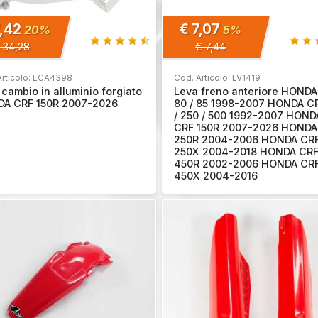
7,42
€ 7,07
20%
5%
 34,28
€ 7,44
Articolo: LCA4398
Cod. Articolo: LV1419
cambio in alluminio forgiato
Leva freno anteriore HONDA
A CRF 150R 2007-2026
80 / 85 1998-2007 HONDA CR
/ 250 / 500 1992-2007 HOND
CRF 150R 2007-2026 HONDA
250R 2004-2006 HONDA CR
250X 2004-2018 HONDA CR
450R 2002-2006 HONDA CR
450X 2004-2016