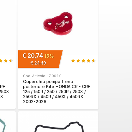
€ 20,74
15%
€ 24,40
Cod. Articolo: 17.002.0
Coperchio pompa freno
CRF
posteriore Kite HONDA CR - CRF
 250X
125 / 150R / 250 / 250R / 250X /
RX
250RX / 450R / 450X / 450RX
2002-2026