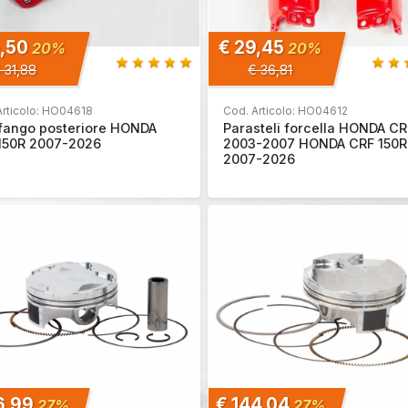
5,50
€ 29,45
20%
20%
 31,88
€ 36,81
Articolo: HO04618
Cod. Articolo: HO04612
fango posteriore HONDA
Parasteli forcella HONDA CR
150R 2007-2026
2003-2007 HONDA CRF 150R
2007-2026
6,99
€ 144,04
27%
27%