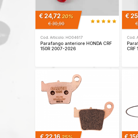
€ 24,72
€ 2
20%
€ 30,90
€
Cod. Articolo: HO04617
Cod. 
Parafango anteriore HONDA CRF
Para
150R 2007-2026
CRF 
€ 22,16
€ 15
25%