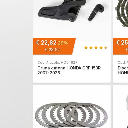
€ 22,82
€ 2
20%
€ 28,52
€
Cod. Articolo: HO04627
Cod. 
Cruna catena HONDA CRF 150R
Disch
2007-2026
HOND