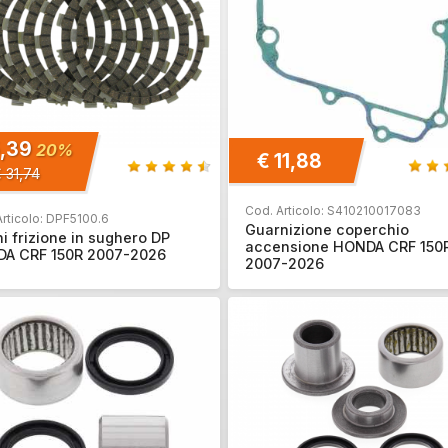
5,39
20%
€ 11,88
 31,74
Cod. Articolo: S410210017083
Articolo: DPF5100.6
Guarnizione coperchio
i frizione in sughero DP
accensione HONDA CRF 150
A CRF 150R 2007-2026
2007-2026