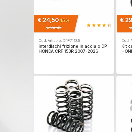
€ 24,50
€ 2
15%
€ 28,82
€
Cod. Articolo: DPF7112.5
Cod. A
Interdischi frizione in acciaio DP
Kit c
HONDA CRF 150R 2007-2026
HOND