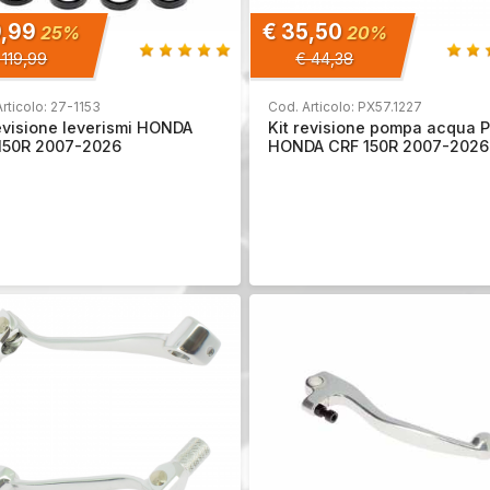
9,99
€ 35,50
25%
20%
 119,99
€ 44,38
rticolo: 27-1153
Cod. Articolo: PX57.1227
revisione leverismi HONDA
Kit revisione pompa acqua P
150R 2007-2026
HONDA CRF 150R 2007-2026