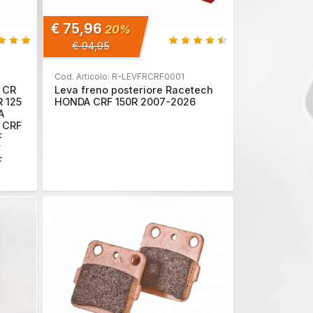
€ 75,96
20%
€ 94,95
Cod. Articolo: R-LEVFRCRF0001
 CR
Leva freno posteriore Racetech
 125
HONDA CRF 150R 2007-2026
A
 CRF
F
F
F