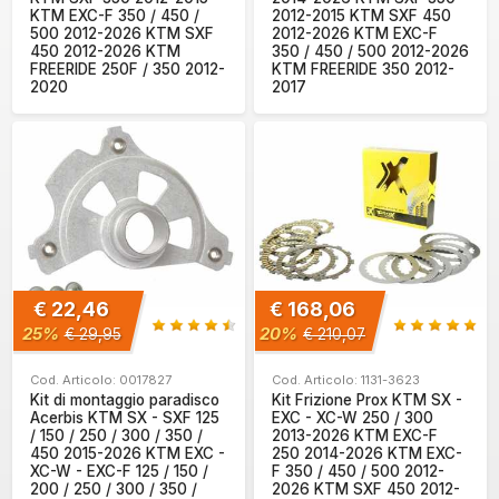
KTM EXC-F 350 / 450 /
2012-2015 KTM SXF 450
500 2012-2026 KTM SXF
2012-2026 KTM EXC-F
450 2012-2026 KTM
350 / 450 / 500 2012-2026
FREERIDE 250F / 350 2012-
KTM FREERIDE 350 2012-
2020
2017
€ 22,46
€ 168,06
25%
20%
€ 29,95
€ 210,07
Cod. Articolo: 0017827
Cod. Articolo: 1131-3623
Kit di montaggio paradisco
Kit Frizione Prox KTM SX -
Acerbis KTM SX - SXF 125
EXC - XC-W 250 / 300
/ 150 / 250 / 300 / 350 /
2013-2026 KTM EXC-F
450 2015-2026 KTM EXC -
250 2014-2026 KTM EXC-
XC-W - EXC-F 125 / 150 /
F 350 / 450 / 500 2012-
200 / 250 / 300 / 350 /
2026 KTM SXF 450 2012-