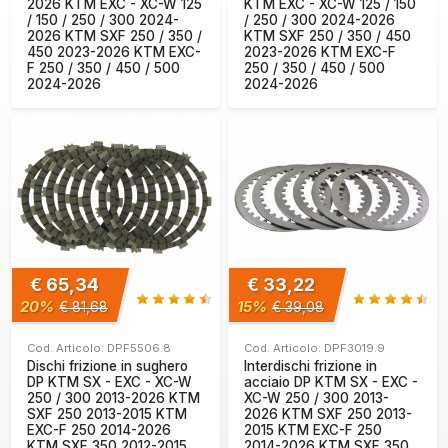
2026 KTM EXC - XC-W 125
KTM EXC - XC-W 125 / 150
/ 150 / 250 / 300 2024-
/ 250 / 300 2024-2026
2026 KTM SXF 250 / 350 /
KTM SXF 250 / 350 / 450
450 2023-2026 KTM EXC-
2023-2026 KTM EXC-F
F 250 / 350 / 450 / 500
250 / 350 / 450 / 500
2024-2026
2024-2026
€ 65,34
€ 33,22
20%
15%
€ 81,68
€ 39,08
Cod. Articolo: DPF5506.8
Cod. Articolo: DPF3019.9
Dischi frizione in sughero
Interdischi frizione in
DP KTM SX - EXC - XC-W
acciaio DP KTM SX - EXC -
250 / 300 2013-2026 KTM
XC-W 250 / 300 2013-
SXF 250 2013-2015 KTM
2026 KTM SXF 250 2013-
EXC-F 250 2014-2026
2015 KTM EXC-F 250
KTM SXF 350 2012-2015
2014-2026 KTM SXF 350