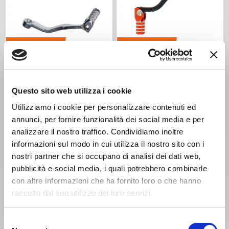
€ 27,42
€ 28,76
20%
20%
€ 34,28
€ 35,95
Cod. Articolo: LCA4396
Cod. Articolo: R-LEVC00KTM07
Leva cambio in alluminio
Leva cambio Racetech
Questo sito web utilizza i cookie
KTM SX 125 / 150 / 250 /
KTM SX 125 / 300 2023-
300 2023-2026 KTM EXC
2026 KTM EXC 150 2024-
Utilizziamo i cookie per personalizzare contenuti ed
150 / 250 / 300 2024-2026
2026 KTM SX 250 2017-
annunci, per fornire funzionalità dei social media e per
KTM XC-W 125 2025-2026
2026 KTM EXC 250 / 300
2017-2026
analizzare il nostro traffico. Condividiamo inoltre
informazioni sul modo in cui utilizza il nostro sito con i
nostri partner che si occupano di analisi dei dati web,
pubblicità e social media, i quali potrebbero combinarle
con altre informazioni che ha fornito loro o che hanno
raccolto dal suo utilizzo dei loro servizi.
Selezione