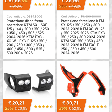
€ 81,66
€ 36,95
5%
25%
€ 85,96
€ 49,26
Cod. Articolo: DS87.8003
Cod. Articolo: P849940000
Protezione disco freno
Protezione forcellone KTM
posteriore KTM SX - SXF
SX 125 / 150 / 250 / 300
125 / 144 / 200 / 150 / 250
2023-2026 KTM XC-W 125
/ 350 / 450 / 505 / 525
/ 250 2025-2026 KTM EXC
2004-2026 KTM EXC -
150 / 250 / 300 2024-2026
XC-W - EXC-F 125 / 150 /
KTM SXF 250 / 350 / 450
200 / 250 / 300 / 350 /
2023-2026 KTM EXC-F
400 / 450 / 500 / 525 /
250 / 350 / 450 / 500
530 2004-2026
2024-2026
€ 20,21
€ 39,71
25%
25%
€ 26,95
€ 52,95