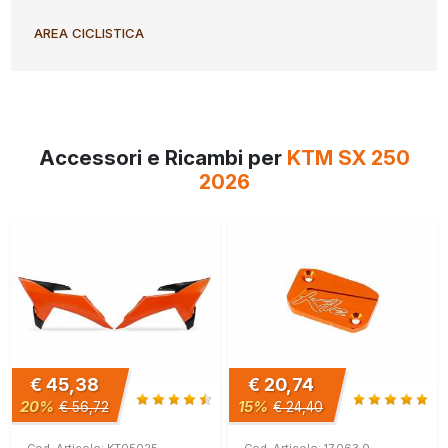
AREA CICLISTICA
Accessori e Ricambi per
KTM SX 250
2026
€ 45,38
€ 20,74
20%
15%
€ 56,72
€ 24,40